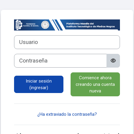
Saltar al contenido principal
Ingresar a EAD_
Saltar a crear una nueva cuenta
Usuario
Contraseña
Comience ahora
Iniciar sesión
creando una cuenta
(ingresar)
nueva
¿Ha extraviado la contraseña?